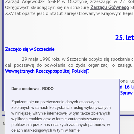
Zarząd Wojewódzki SEiRP w Olsztynie, zrzeszając w 22 Ko
Okręgowych składającym się na strukturę
Zarządu Głównego
St
XXV lat oparte jest o Statut zarejestrowany w Krajowym Re
25. le
Zaczęło się w Szczecinie
29 maja 1990 roku w Szczecinie odbyło się spotkanie członkó
dał podstawę do powołania do życia organizacji o zasię
Wewnętrznych Rzeczypospolitej Polskiej”.
Dzień ten to niewątpliwie data historyczna, ale nie ona u
rozpoczynającym działalność nowej organizacji
jest dzień 16 l
Dane osobowe - RODO
wpisać Stowarzyszenie Emerytów i Rencistów Resortu Spraw
0000043188.
Zgadzam się na przetwarzanie danych osobowych
zbieranych w ramach korzystania z usług wykonywanych
Czytaj więcej...
w niniejszej witrynie internetowej w tym także zbieranych
w plikach cookies oraz w formie zautomatyzowanego
Nowości
profilowania przez nas i naszych zaufanych partnerów, w
celach marketingowych w tym w formie
"CZEŚĆ ICH PAMIĘCI!”