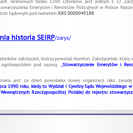
łach Terenowych blisko 1200 członków, jest jednym z 22 Zar
owarzyszenia Emerytów i Rencistów Policyjnych w Polsce. Nasze 
jestrze Sądowym pod numerem
KRS 0000043188
.
tnia historia SEiRP
/zarys/
w założycieli, którzy powołali Komitet Założycielski, który w
gu ogólnopolskim pod nazwą:
„Stowarzyszenie Emerytów i
Ren
znana jest za dzień powołania nowej organizacji. Jako zasad
ipca 1990 roku
,
kiedy to Wydział I Cywilny Sądu Wojewódzkiego
w 
 Wewnętrznych Rzeczypospolitej Polskiej do rejestru stowarzy