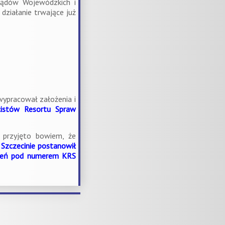
ządów Wojewódzkich i
działanie trwające już
ypracował założenia i
cistów Resortu Spraw
ę przyjęto bowiem, że
Szczecinie
postanowił
szeń pod numerem KRS