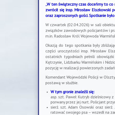
„W ten świąteczny czas doceńmy to co n
zwrócił się insp. Mirosław Elszkowski 
oraz zaproszonych gości. Spotkanie było
W czwartek (02.04.2026) w sali obiektu
związków zawodowych policjantów i praco
m.in. Radosław Król Wojewoda Warmińs
Okazją do tego spotkania były zbliżają
części uroczystości insp. Mirosław E
ostatnich tygodniach pełnili obowią
Kętrzynie, Lidzbarku Warmińskim i Nidzi
pozycję w realizacji powierzonych zadań
Komendant Wojewódzki Policji w Olsztyni
postawą w służbie.
W tym gronie znaleźli się:
asp. szt. Paweł Kutryb dzielnicowy z 
porwany przez jej nurt. Policjant przy
sierż. szt. Adam Osowski oraz sierż
ratować swojego psa – wszedł na zam