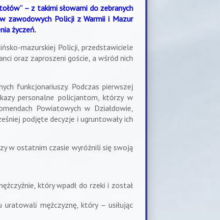
stołów” – z takimi słowami do zebranych
ków zawodowych Policji z Warmii i Mazur
nia życzeń.
sko-mazurskiej Policji, przedstawiciele
nci oraz zaproszeni goście, a wśród nich
nych funkcjonariuszy.
Podczas pierwszej
kazy personalne policjantom, którzy w
 Komendach Powiatowych w Działdowie,
eśniej podjęte decyzje i ugruntowały ich
zy w ostatnim czasie wyróżnili się swoją
mężczyźnie, który wpadł do rzeki i został
u uratowali mężczyznę, który – usiłując