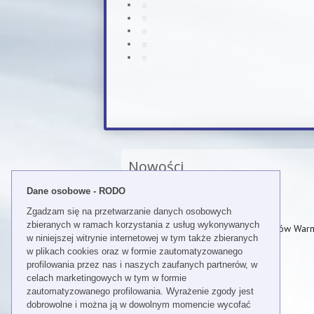
Nowości
"CZEŚĆ ICH PAMIĘCI!”
Dane osobowe - RODO
Ślubowanie 2026
Zgadzam się na przetwarzanie danych osobowych
zbieranych w ramach korzystania z usług wykonywanych
Wielkanocne spotkanie Policjantów Warm
w niniejszej witrynie internetowej w tym także zbieranych
2026 "Cześć ich pamięci!"
w plikach cookies oraz w formie zautomatyzowanego
profilowania przez nas i naszych zaufanych partnerów, w
Policja granatowa
celach marketingowych w tym w formie
zautomatyzowanego profilowania. Wyrażenie zgody jest
Historia sierż. Józefa Frydrycha
dobrowolne i można ją w dowolnym momencie wycofać