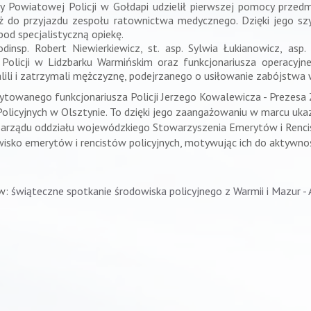
ndy Powiatowej Policji w Gołdapi udzielił pierwszej pomocy prze
aż do przyjazdu zespołu ratownictwa medycznego. Dzięki jego szy
pod specjalistyczną opiekę.
insp. Robert Niewierkiewicz, st. asp. Sylwia Łukianowicz, asp. 
Policji w Lidzbarku Warmińskim oraz funkcjonariusza operacyjn
alili i zatrzymali mężczyznę, podejrzanego o usiłowanie zabójstwa 
rytowanego funkcjonariusza Policji Jerzego Kowalewicza - Prezes
licyjnych w Olsztynie. To dzięki jego zaangażowaniu w marcu uka
 zarządu oddziału wojewódzkiego Stowarzyszenia Emerytów i Rencis
owisko emerytów i rencistów policyjnych, motywując ich do aktywnoś
ww:
świąteczne spotkanie środowiska policyjnego z Warmii i Mazur -