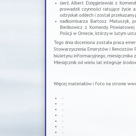
sierż. Albert Dzięgielewski z Kome
prowadził czynności ratujące życie 
odzyskał oddech i został przekazany 
nadkomisarza Bartosz Matuszyk, pod
Bielikowicz z Komendy Powiatowej 
Policji w Ornecie, którzy w lutym ust
Tego dnia doceniona została praca eme
Stowarzyszenia Emerytów i Rencistów Po
biuletynu informacyjnego, miesięcznika
Miesięcznik od wielu lat integruje środ
Więcej materiałów i foto na stronie w