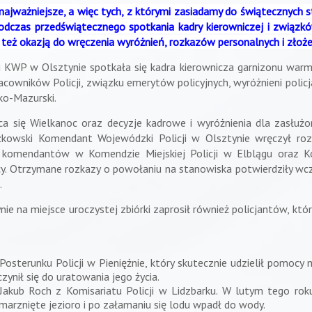
ajważniejsze, a więc tych, z którymi zasiadamy do świątecznych 
podczas przedświątecznego spotkania kadry kierowniczej i związ
 też okazją do wręczenia wyróżnień, rozkazów personalnych i złoże
 KWP w Olsztynie spotkała się kadra kierownicza garnizonu warmiń
wników Policji, związku emerytów policyjnych, wyróżnieni policja
ko-Mazurski.
ca się Wielkanoc oraz decyzje kadrowe i wyróżnienia dla zasłużo
lszkowski Komendant Wojewódzki Policji w Olsztynie wręczył roz
zki komendantów w Komendzie Miejskiej Policji w Elblągu oraz
cy. Otrzymane rozkazy o powołaniu na stanowiska potwierdziły wcz
.
e na miejsce uroczystej zbiórki zaprosił również policjantów, któr
Posterunku Policji w Pieniężnie, który skutecznie udzielił pomocy 
czynił się do uratowania jego życia.
. Jakub Roch z Komisariatu Policji w Lidzbarku. W lutym tego rok
arznięte jezioro i po załamaniu się lodu wpadł do
wody.