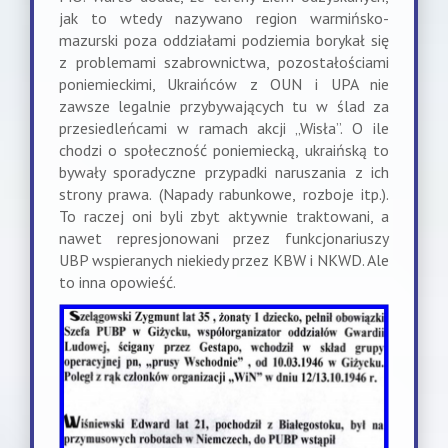
jak to wtedy nazywano region warmińsko-
mazurski poza oddziałami podziemia borykał się
z problemami szabrownictwa, pozostałościami
poniemieckimi, Ukraińców z OUN i UPA nie
zawsze legalnie przybywających tu w ślad za
przesiedleńcami w ramach akcji „Wisła”. O ile
chodzi o społeczność poniemiecką, ukraińską to
bywały sporadyczne przypadki naruszania z ich
strony prawa. (Napady rabunkowe, rozboje itp.).
To raczej oni byli zbyt aktywnie traktowani, a
nawet represjonowani przez funkcjonariuszy
UBP wspieranych niekiedy przez KBW i NKWD. Ale
to inna opowieść.