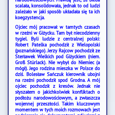
scalała, konsolidowała, jednak to od ludzi
zależało w jaki sposób układała się ta ich
koegzystencja.
Ojciec mój pracował w tamtych czasach
w rzeźni w Giżycku. Tam był niecodzienny
tygiel. Byli ludzie z centralnej polski:
Robert Patelka pochodził z Wielopolski
(poznańskiego). Jerzy Rajcow pochodził ze
Sterławek Wielkich pod Giżyckiem (niem.
Groß Stürlack). Nie wybył do Niemiec (a
mógł). Jego rodzina mieszka w Polsce do
dziś. Bolesław Sańczuk kierownik ubojni
na rzeźni pochodził spod Grodna. A mój
ojciec pochodził z kresów. Jednak nie
słyszałem o jakichkolwiek konfliktach o
podłożu narodowościowym, a zwłaszcza
wojennej przeszłości.
Takim kluczowym
momentem w tych moich rozmowach jest