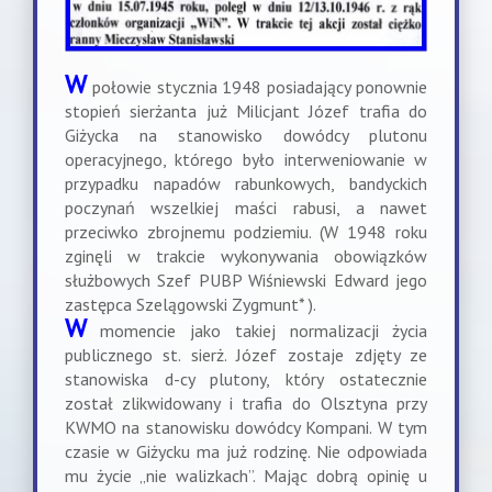
W
połowie stycznia 1948 posiadający ponownie
stopień sierżanta już Milicjant Józef trafia do
Giżycka na stanowisko dowódcy plutonu
operacyjnego, którego było interweniowanie w
przypadku napadów rabunkowych, bandyckich
poczynań wszelkiej maści rabusi, a nawet
przeciwko zbrojnemu podziemiu. (W 1948 roku
zginęli w trakcie wykonywania obowiązków
służbowych Szef PUBP Wiśniewski Edward jego
zastępca Szelągowski Zygmunt* ).
W
momencie jako takiej normalizacji życia
publicznego st. sierż. Józef zostaje zdjęty ze
stanowiska d-cy plutony, który ostatecznie
został zlikwidowany i trafia do Olsztyna przy
KWMO na stanowisku dowódcy Kompani. W tym
czasie w Giżycku ma już rodzinę. Nie odpowiada
mu życie „nie walizkach”. Mając dobrą opinię u