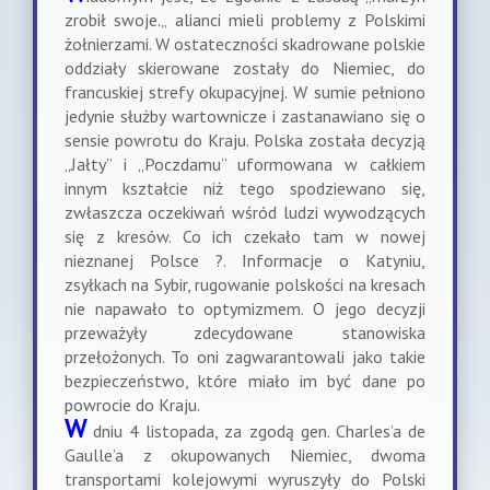
zrobił swoje.„ alianci mieli problemy z Polskimi
żołnierzami. W ostateczności skadrowane polskie
oddziały skierowane zostały do Niemiec, do
francuskiej strefy okupacyjnej. W sumie pełniono
jedynie służby wartownicze i zastanawiano się o
sensie powrotu do Kraju. Polska została decyzją
„Jałty” i „Poczdamu” uformowana w całkiem
innym kształcie niż tego spodziewano się,
zwłaszcza oczekiwań wśród ludzi wywodzących
się z kresów. Co ich czekało tam w nowej
nieznanej Polsce ?. Informacje o Katyniu,
zsyłkach na Sybir, rugowanie polskości na kresach
nie napawało to optymizmem. O jego decyzji
przeważyły zdecydowane stanowiska
przełożonych. To oni zagwarantowali jako takie
bezpieczeństwo, które miało im być dane po
powrocie do Kraju.
W
dniu 4 listopada, za zgodą gen. Charles’a de
Gaulle’a z okupowanych Niemiec, dwoma
transportami kolejowymi wyruszyły do Polski