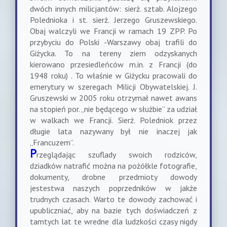
dwóch innych milicjantów: sierż. sztab. Alojzego
Polednioka i st. sierż. Jerzego Gruszewskiego.
Obaj walczyli we Francji w ramach 19 ZPP. Po
przybyciu do Polski -Warszawy obaj trafili do
Giżycka. To na tereny ziem odzyskanych
kierowano przesiedleńców m.in. z Francji (do
1948 roku) . To właśnie w Giżycku pracowali do
emerytury w szeregach Milicji Obywatelskiej. J.
Gruszewski w 2005 roku otrzymał nawet awans
na stopień por. „nie będącego w służbie” za udział
w walkach we Francji. Sierż. Poledniok przez
długie lata nazywany był nie inaczej jak
„Francuzem”.
P
rzeglądając szuflady swoich rodziców,
dziadków natrafić można na pożółkle fotografie,
dokumenty, drobne przedmioty dowody
jestestwa naszych poprzedników w jakże
trudnych czasach. Warto te dowody zachować i
upubliczniać, aby na bazie tych doświadczeń z
tamtych lat te wredne dla ludzkości czasy nigdy