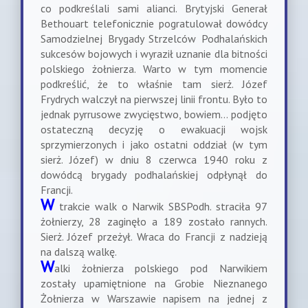
co podkreślali sami alianci. Brytyjski Generał
Bethouart telefonicznie pogratulował dowódcy
Samodzielnej Brygady Strzelców Podhalańskich
sukcesów bojowych i wyraził uznanie dla bitności
polskiego żołnierza. Warto w tym momencie
podkreślić, że to właśnie tam sierż. Józef
Frydrych walczył na pierwszej linii frontu. Było to
jednak pyrrusowe zwycięstwo, bowiem… podjęto
ostateczną decyzję o ewakuacji wojsk
sprzymierzonych i jako ostatni oddział (w tym
sierż. Józef) w dniu 8 czerwca 1940 roku z
dowódcą brygady podhalańskiej odpłynął do
Francji.
W
trakcie walk o Narwik SBSPodh. straciła 97
żołnierzy, 28 zaginęło a 189 zostało rannych.
Sierż. Józef przeżył. Wraca do Francji z nadzieją
na dalszą walkę.
W
alki żołnierza polskiego pod Narwikiem
zostały upamiętnione na Grobie Nieznanego
Żołnierza w Warszawie napisem na jednej z