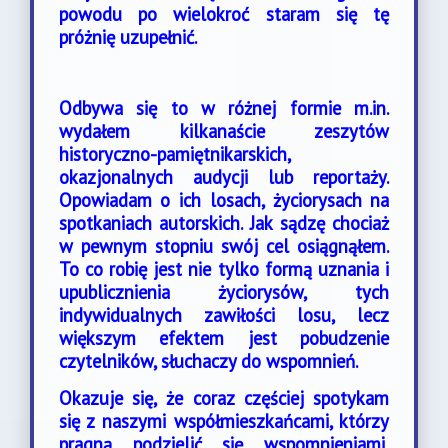
powodu po wielokroć staram się tę
próżnię uzupełnić.
Odbywa się to w różnej formie m.in.
wydałem kilkanaście zeszytów
historyczno-pamiętnikarskich,
okazjonalnych audycji lub reportaży.
Opowiadam o ich losach, życiorysach na
spotkaniach autorskich. Jak sądzę chociaż
w pewnym stopniu swój cel osiągnąłem.
To co robię jest nie tylko formą uznania i
upublicznienia życiorysów, tych
indywidualnych zawiłości losu, lecz
większym efektem jest pobudzenie
czytelników, słuchaczy do wspomnień.
Okazuje się, że coraz częściej spotykam
się z naszymi współmieszkańcami, którzy
pragną podzielić się wspomnieniami,