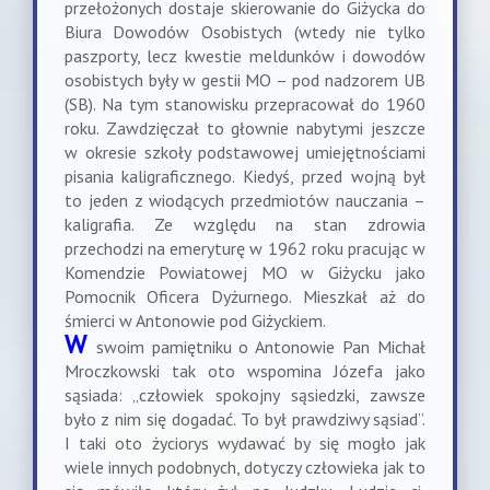
przełożonych dostaje skierowanie do Giżycka do
Biura Dowodów Osobistych (wtedy nie tylko
paszporty, lecz kwestie meldunków i dowodów
osobistych były w gestii MO – pod nadzorem UB
(SB). Na tym stanowisku przepracował do 1960
roku. Zawdzięczał to głownie nabytymi jeszcze
w okresie szkoły podstawowej umiejętnościami
pisania kaligraficznego. Kiedyś, przed wojną był
to jeden z wiodących przedmiotów nauczania –
kaligrafia. Ze względu na stan zdrowia
przechodzi na emeryturę w 1962 roku pracując w
Komendzie Powiatowej MO w Giżycku jako
Pomocnik Oficera Dyżurnego. Mieszkał aż do
śmierci w Antonowie pod Giżyckiem.
W
swoim pamiętniku o Antonowie Pan Michał
Mroczkowski tak oto wspomina Józefa jako
sąsiada: „człowiek spokojny sąsiedzki, zawsze
było z nim się dogadać. To był prawdziwy sąsiad”.
I taki oto życiorys wydawać by się mogło jak
wiele innych podobnych, dotyczy człowieka jak to