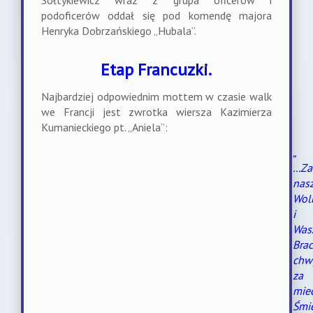
Sołtykiewicz wraz z grupa oficerów i
podoficerów oddał się pod komendę majora
Henryka Dobrzańskiego „Hubala”.
Etap Francuzki.
Najbardziej odpowiednim mottem w czasie walk
we Francji jest zwrotka wiersza Kazimierza
Kumanieckiego pt. „Aniela”:
„
...Za
nas
Wol
i
Was
Brac
chw
za
mie
Śmi