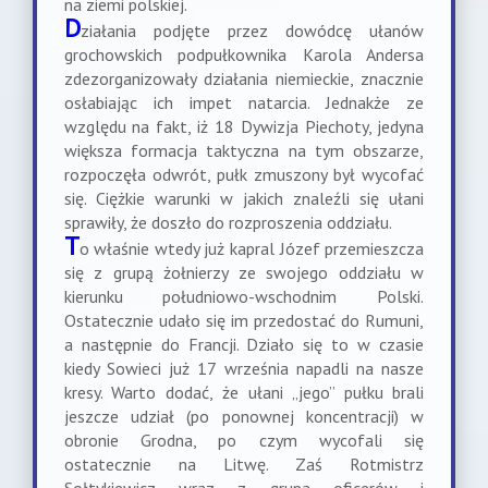
na ziemi polskiej.
D
ziałania podjęte przez dowódcę ułanów
grochowskich podpułkownika Karola Andersa
zdezorganizowały działania niemieckie, znacznie
osłabiając ich impet natarcia. Jednakże ze
względu na fakt, iż 18 Dywizja Piechoty, jedyna
większa formacja taktyczna na tym obszarze,
rozpoczęła odwrót, pułk zmuszony był wycofać
się. Ciężkie warunki w jakich znaleźli się ułani
sprawiły, że doszło do rozproszenia oddziału.
T
o właśnie wtedy już kapral Józef przemieszcza
się z grupą żołnierzy ze swojego oddziału w
kierunku południowo-wschodnim Polski.
Ostatecznie udało się im przedostać do Rumuni,
a następnie do Francji. Działo się to w czasie
kiedy Sowieci już 17 września napadli na nasze
kresy. Warto dodać, że ułani „jego” pułku brali
jeszcze udział (po ponownej koncentracji) w
obronie Grodna, po czym wycofali się
ostatecznie na Litwę. Zaś Rotmistrz