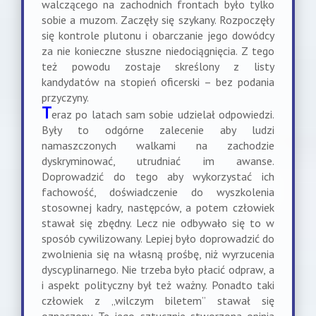
walczącego na zachodnich frontach było tylko
sobie a muzom. Zaczęły się szykany. Rozpoczęły
się kontrole plutonu i obarczanie jego dowódcy
za nie konieczne słuszne niedociągnięcia. Z tego
też powodu zostaje skreślony z listy
kandydatów na stopień oficerski – bez podania
przyczyny.
T
eraz po latach sam sobie udzielał odpowiedzi.
Były to odgórne zalecenie aby ludzi
namaszczonych walkami na zachodzie
dyskryminować, utrudniać im awanse.
Doprowadzić do tego aby wykorzystać ich
fachowość, doświadczenie do wyszkolenia
stosownej kadry, następców, a potem człowiek
stawał się zbędny. Lecz nie odbywało się to w
sposób cywilizowany. Lepiej było doprowadzić do
zwolnienia się na własną prośbę, niż wyrzucenia
dyscyplinarnego. Nie trzeba było płacić odpraw, a
i aspekt polityczny był też ważny. Ponadto taki
człowiek z „wilczym biletem” stawał się