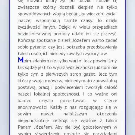
się mówiło który żył po ludzku. Ludzie ci,
zwłaszcza którzy doznali cierpień nie tylko
spowodowanych wojną będąc „ku wieczoru życia”
inaczej wspominają tamte czasy. To dzięki
życzliwości innych. Dzięki w wielu przypadkach
bezinteresownej pomocy udało im się przeżyć.
Kończąc spotkanie z sierż. Józefem warto zadać
sobie pytanie: czy jest potrzeba przedstawiania
takich osób, ich niekiedy zawiłych życiorysów.
M
oim zdaniem nie tylko warto, lecz powinniśmy.
Jak sądzę jest to wyraz wdzięczności ludziom nie
tylko tym z pierwszych stron gazet, lecz tym
którzy swoja mrówczą niekiedy mało zauważalną
postawą, pracą i poświeceniem tworzyli całość
naszej lokalnej społeczności. I co ważne oni
bardzo często pozostawali w sferze
anonimowości. Każdy z nas rozglądając się w
sowim nawet najbliższym otoczeniu
niejednokrotnie zetknął się właśnie z takim
Panem Józefem. Aby nie być gołosłownym w
swoim stwierdzeniu posłużę się przykładami