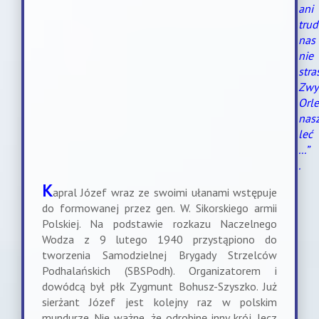
ani
trud
nas
nie
stra
Zwyc
Orle
nas
leć
...”
.
K
apral Józef wraz ze swoimi ułanami wstępuje
do formowanej przez gen. W. Sikorskiego armii
Polskiej. Na podstawie rozkazu Naczelnego
Wodza z 9 lutego 1940 przystąpiono do
tworzenia Samodzielnej Brygady Strzelców
Podhalańskich (SBSPodh). Organizatorem i
dowódcą był płk Zygmunt Bohusz-Szyszko. Już
sierżant Józef jest kolejny raz w polskim
mundurze. Nie ważne, że odrobinę inny krój, lecz