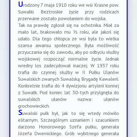
U
rodzony 7 maja 1910 roku we wsi Krasne pow.
Suwałki. Beztroskie życie przy rodzicach
przerwane zostało powołaniem do wojska.
Tak na prawdę zgłosił się na ochotnika. Miał za
mało lat, brakowało mu ½ roku, ale jakoś się
udało. Dla tego chłopca ze wsi była to wielka
szansa awansu społecznego. Była możliwość
przyuczania się do zawodu, aby po odbyciu służby
wojskowej rozpocząć normalne życie. Jednak
wredny los zadecydował inaczej. W 1937 roku
trafia do czynnej służby w II Pułku Ulanów
Suwalskich zwanych Suwalską Brygadę Kawalerii.
Konkretnie trafia do 4 dywizjonu artylerii konnej
z Suwałk. Pod koniec lat 30-tych przylgnęła do
suwalskich ułanów nazwa: ułanów
grochowieckich.
S
uwalski pułk był, jak to się wtedy mówiło
elitarnym. Szczególnym uznaniem i szacunkiem
darzono Honorowego Szefa pułku, generała
Józefa Dwernickiego. Grób wybitnego generała