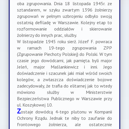
oba zgrupowania. Dnia 18 listopada 1945r. ze
sztandarem, w szyku zwartym 1396 żołnierzy
zgrupowań w pełnym uzbrojeniu odbyło swoją
ostatnią defiladę w Warszawie. Kolejny etap to
rozformowanie oddziałów i skierowanie
żołnierzy do innych prac, służby.
W listopadzie 1945 roku sierż. Józef F. powraca
w ramach 19-tego zgrupowania ZPP
(Zgrupowanie Piechoty Polskiej) do Polski. W tym
czasie jego dowódcami, jak pamięta. byli major
Jeleń, major Maślankiewicz i inni. Jego
doświadczenie i szacunek jaki miał wśród swoich
kolegów, a zwłaszcza doświadczenie bojowe
zadecydowały, że trafia do elitarnej jak to wtedy
mówiono służby w Ministerstwie
Bezpieczeństwa Publicznego w Warszawie przy
ul. Koszykowej 10.
Z
ostaje dowódcą 4-tego plutonu w Kompanii
Ochrony Rządu. Jednak te niby to zaufanie do
frontowego żołnierza, ale ostatecznie