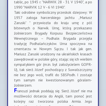
tablic, po 1945 r. "NARWIK 28 - 31 V 1940", a po
1990 "NARVIK 12 V - 6 VI 1940".
Taki odrobine symboliczny przeskok dziejowy: W
1957 załoga harcerskiego jachtu „Mariusz
Zaruski” " przywiozła do kraju urnę z pól
bitewnych o Narwik. Urnę, którą przekazano
żołnierzom Brygady Korpusu Bezpieczeństwa
Wewnętrznego – Podhale. Brygada przejęła
tradycję Podhalańczyków. Urna spoczywa na
cmentarzu w Nowym Sączu. I tak jak gen.
Mariusz Zaruski urodzony na ukraińskich krasach
zawędrował w polskie góry, stając się ich wielkim
sympatykiem gór (m.in. był założycielem GOPR-
U), tak sierż. Józef pochodzący z Suwalszczyzny
nie bez jego woli, trafił do SBSPodh. I zostaje
tym samym nie kwestionowanym góralem-
żołnierzem.
F
rancuzi jednak poddają się. Sierż. Józef nie ma
możliwości dotarcia do Anglii, tam ponoć jest
kolejny raz tworzona polska Armia. Jego