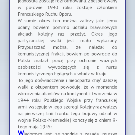
jednostka zostaje rozformowana. Zdesperowany
w połowie 1940 roku zostaje członkiem
Francuskiego Ruchu Oporu.
W sumie okres ten można zaliczy jako jemu
udany, bowiem pomimo udziału brawurowych
akcjach kolejny raz przeżył. Okres jego
partyzanckiej walki jest mało wykazany.
Przypuszczać można, ze należał do
komunistycznej frakcji, bowiem po powrocie do
Polski znalazł pracę przy ochronie ważnych
osobistości wywodzących się z nurtu
komunistycznego będących u władz w Kraju. .
To jego doświadczenie i nieodparta chęć dalszej
walki z okupantem powoduje, że w momencie
wkroczenia aliantów na kontynent i tworzenia w
1944 roku Polskiego Wojska przy francuskiej
armii wstępuje w jego szeregi. Kolejny raz walczy
na pierwszej linii frontu. Jego bojowy udział w
wojnie Polsko-Niemieckiej kończy się z dniem 9-
tego maja 1945r.
W
iadomym jest, ze zgodnie z zasadą „murzyn