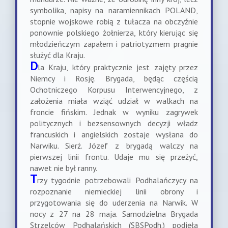
symbolika, napisy na naramiennikach POLAND,
stopnie wojskowe robią z tułacza na obczyźnie
ponownie polskiego żołnierza, który kierując się
młodzieńczym zapałem i patriotyzmem pragnie
służyć dla Kraju.
D
la Kraju, który praktycznie jest zajęty przez
Niemcy i Rosję. Brygada, będąc częścią
Ochotniczego Korpusu Interwencyjnego, z
założenia miała wziąć udział w walkach na
froncie fińskim. Jednak w wyniku zagrywek
politycznych i bezsensownych decyzji władz
francuskich i angielskich zostaje wysłana do
Narwiku. Sierż. Józef z brygadą walczy na
pierwszej linii frontu. Udaje mu się przeżyć,
nawet nie był ranny.
T
rzy tygodnie potrzebowali Podhalańczycy na
rozpoznanie niemieckiej linii obrony i
przygotowania się do uderzenia na Narwik. W
nocy z 27 na 28 maja. Samodzielna Brygada
Strzelców Podhalańskich (SBSPodh.) podjęła