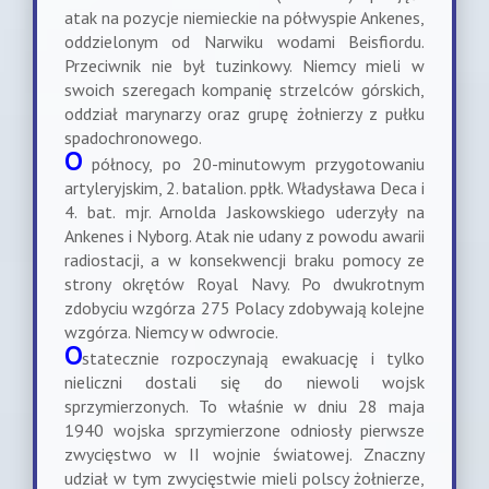
atak na pozycje niemieckie na półwyspie Ankenes,
oddzielonym od Narwiku wodami Beisfiordu.
Przeciwnik nie był tuzinkowy. Niemcy mieli w
swoich szeregach kompanię strzelców górskich,
oddział marynarzy oraz grupę żołnierzy z pułku
spadochronowego.
O
północy, po 20-minutowym przygotowaniu
artyleryjskim, 2. batalion. ppłk. Władysława Deca i
4. bat. mjr. Arnolda Jaskowskiego uderzyły na
Ankenes i Nyborg. Atak nie udany z powodu awarii
radiostacji, a w konsekwencji braku pomocy ze
strony okrętów Royal Navy. Po dwukrotnym
zdobyciu wzgórza 275 Polacy zdobywają kolejne
wzgórza. Niemcy w odwrocie.
O
statecznie rozpoczynają ewakuację i tylko
nieliczni dostali się do niewoli wojsk
sprzymierzonych. To właśnie w dniu 28 maja
1940 wojska sprzymierzone odniosły pierwsze
zwycięstwo w II wojnie światowej. Znaczny
udział w tym zwycięstwie mieli polscy żołnierze,