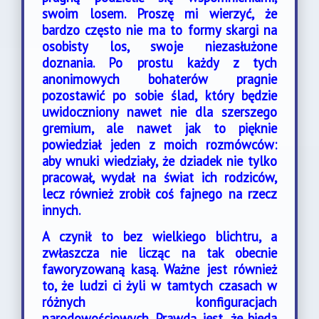
swoim losem. Proszę mi wierzyć, że
bardzo często nie ma to formy skargi na
osobisty los, swoje niezasłużone
doznania. Po prostu każdy z tych
anonimowych bohaterów pragnie
pozostawić po sobie ślad, który będzie
uwidoczniony nawet nie dla szerszego
gremium, ale nawet jak to pięknie
powiedział jeden z moich rozmówców:
aby wnuki wiedziały, że dziadek nie tylko
pracował, wydał na świat ich rodziców,
lecz również zrobił coś fajnego na rzecz
innych.
A czynił to bez wielkiego blichtru, a
zwłaszcza nie licząc na tak obecnie
faworyzowaną kasą. Ważne jest również
to, że ludzi ci żyli w tamtych czasach w
różnych konfiguracjach
narodowościowych. Prawdą jest, że bieda