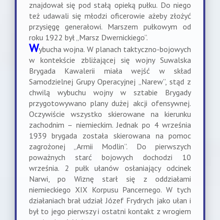
znajdował się pod stałą opieką pułku. Do niego
też udawali się młodzi oficerowie ażeby złożyć
przysięgę generałowi. Marszem pułkowym od
roku 1922 był „Marsz Dwernickiego”.
W
ybucha wojna. W planach taktyczno-bojowych
w kontekście zbliżającej się wojny Suwalska
Brygada Kawalerii miała wejść w skład
Samodzielnej Grupy Operacyjnej „Narew”, stąd z
chwilą wybuchu wojny w sztabie Brygady
przygotowywano plany dużej akcji ofensywnej.
Oczywiście wszystko skierowane na kierunku
zachodnim – niemieckim. Jednak po 4 września
1939 brygada została skierowana na pomoc
zagrożonej „Armii Modlin”. Do pierwszych
poważnych starć bojowych dochodzi 10
września. 2 pułk ułanów osłaniający odcinek
Narwi, po Wiznę starł się z oddziałami
niemieckiego XIX Korpusu Pancernego. W tych
działaniach brał udział Józef Frydrych jako ułan i
był to jego pierwszy i ostatni kontakt z wrogiem