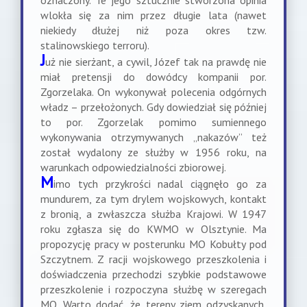
oznaczony. Te jego sztucznie stworzona opinia
wlokła się za nim przez długie lata (nawet
niekiedy dłużej niż poza okres tzw.
stalinowskiego terroru).
J
uż nie sierżant, a cywil, Józef tak na prawdę nie
miał pretensji do dowódcy kompanii por.
Zgorzelaka. On wykonywał polecenia odgórnych
władz – przełożonych. Gdy dowiedział się później
to por. Zgorzelak pomimo sumiennego
wykonywania otrzymywanych „nakazów” też
został wydalony ze służby w 1956 roku, na
warunkach odpowiedzialności zbiorowej.
M
imo tych przykrości nadal ciągnęło go za
mundurem, za tym drylem wojskowych, kontakt
z bronią, a zwłaszcza służba Krajowi. W 1947
roku zgłasza się do KWMO w Olsztynie. Ma
propozycję pracy w posterunku MO Kobułty pod
Szczytnem. Z racji wojskowego przeszkolenia i
doświadczenia przechodzi szybkie podstawowe
przeszkolenie i rozpoczyna służbę w szeregach
MO. Warto dodać, że tereny ziem odzyskanych,