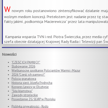
W
nowym roku postanowiono zintensyfikować działanie mają
wolnym mediom koncesji. Pretekstem jest nadanie przez tę stac
fakty jakimi „podkomisja Macierewicza” przez lata manipulowała
Kampania wsparcia TVN i red. Piotra Świerczka, przez media cyf
szefa obecnie działającej Krajowej Rady Radia i Telewizji pan Świ
Nowości
"CZEŚĆ ICH PAMIĘCI!”
Ślubowanie 2026
Wielkanocne spotkanie Policjantów Warmii i Mazur
2026 "Cześć ich pamięci!"
Policja granatowa
Historia sierż. Józefa Frydrycha
Kongres Lewicy w Olsztynie
"Siła kłamstwa"
Zawody strzeleckie
Posiedzenie ZG SEiRP w Płońsku
Polityka prywatności - Rodo