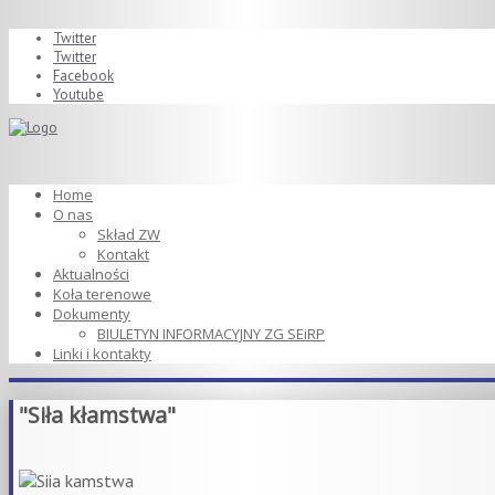
Twitter
Twitter
Facebook
Youtube
Home
O nas
Skład ZW
Kontakt
Aktualności
Koła terenowe
Dokumenty
BIULETYN INFORMACYJNY ZG SEiRP
Linki i kontakty
"Siła kłamstwa"